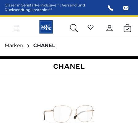
Gläser in Sehstärke inklusive * | Versand und
alt springen
Rücksendung kostenlos**
Marken
CHANEL
Bildergalerie überspringen