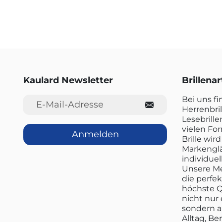
Kaulard Newsletter
Brillena
E-Mail-Adresse
Bei uns f
Herrenbril
Lesebrille
vielen Fo
Anmelden
Brille wi
Markenglä
individuel
Unsere Me
die perfe
höchste Q
nicht nur 
sondern a
Alltag, Be