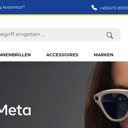
g kostenlos**
+492473-90911
NNENBRILLEN
ACCESSOIRES
MARKEN