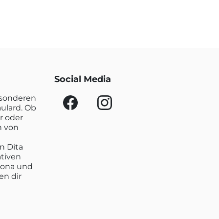
Social Media
esonderen
aulard. Ob
r oder
n von
n Dita
ativen
lona und
en dir