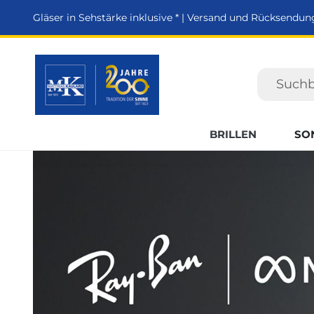
springen
Zur Hauptnavigation springen
Gläser in Sehstärke inklusive * | Versand und Rücksendun
BRILLEN
SO