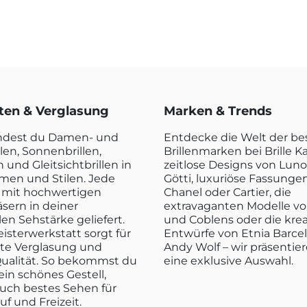
rten & Verglasung
Marken & Trends
indest du Damen- und
Entdecke die Welt der b
len, Sonnenbrillen,
Brillenmarken bei Brille K
n und Gleitsichtbrillen in
zeitlose Designs von Luno
rmen und Stilen. Jede
Götti, luxuriöse Fassunge
rd mit hochwertigen
Chanel oder Cartier, die
sern in deiner
extravaganten Modelle vo
len Sehstärke geliefert.
und Coblens oder die kre
isterwerkstatt sorgt für
Entwürfe von Etnia Barce
kte Verglasung und
Andy Wolf – wir präsentier
ualität. So bekommst du
eine exklusive Auswahl.
ein schönes Gestell,
uch bestes Sehen für
ruf und Freizeit.