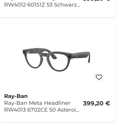
RW4012 601S1Z 53 Schwarz
Matt transitions
Ray-Ban
399,20 €
Ray-Ban Meta Headliner
RW4013 6702CE 50 Asteroid
grey transitions