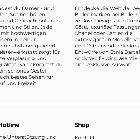
indest du Damen- und
Entdecke die Welt der b
len, Sonnenbrillen,
Brillenmarken bei Brille K
n und Gleitsichtbrillen in
zeitlose Designs von Luno
rmen und Stilen. Jede
Götti, luxuriöse Fassunge
rd mit hochwertigen
Chanel oder Cartier, die
sern in deiner
extravaganten Modelle vo
len Sehstärke geliefert.
und Coblens oder die kre
isterwerkstatt sorgt für
Entwürfe von Etnia Barce
kte Verglasung und
Andy Wolf – wir präsentier
ualität. So bekommst du
eine exklusive Auswahl.
ein schönes Gestell,
uch bestes Sehen für
ruf und Freizeit.
Hotline
Shop
che Unterstützung und
Kontakt