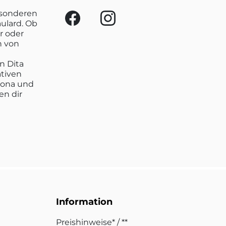
esonderen
aulard. Ob
r oder
n von
n Dita
ativen
lona und
en dir
Information
Preishinweise* / **