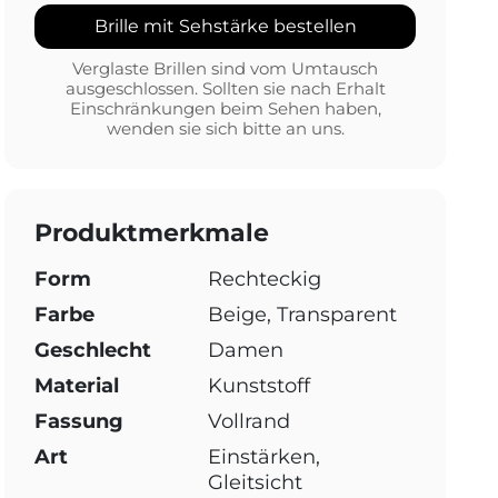
Brille mit Sehstärke bestellen
Verglaste Brillen sind vom Umtausch
ausgeschlossen. Sollten sie nach Erhalt
Einschränkungen beim Sehen haben,
wenden sie sich bitte an uns.
Produktmerkmale
Form
Rechteckig
Farbe
Beige, Transparent
Geschlecht
Damen
Material
Kunststoff
Fassung
Vollrand
Art
Einstärken,
Gleitsicht