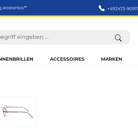
g kostenlos**
+492473-90911
NNENBRILLEN
ACCESSOIRES
MARKEN