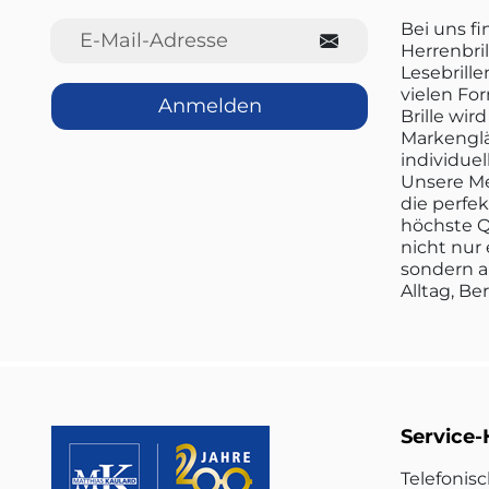
E-Mail-Adresse
Bei uns f
Herrenbril
Lesebrille
vielen Fo
Anmelden
Brille wi
Markenglä
individuel
Unsere Me
die perfe
höchste Q
nicht nur 
sondern a
Alltag, Be
Service-
Telefonis