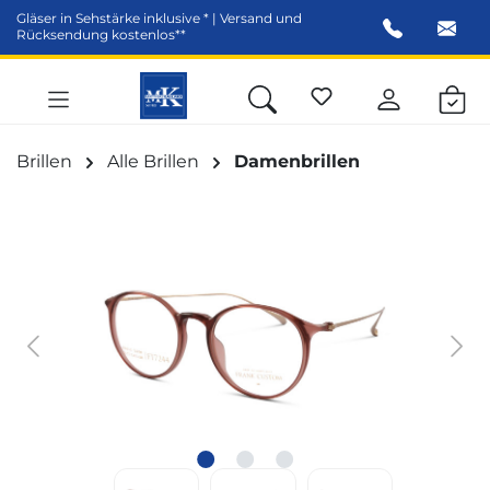
Gläser in Sehstärke inklusive * | Versand und
alt springen
Rücksendung kostenlos**
Brillen
Alle Brillen
Damenbrillen
Bildergalerie überspringen