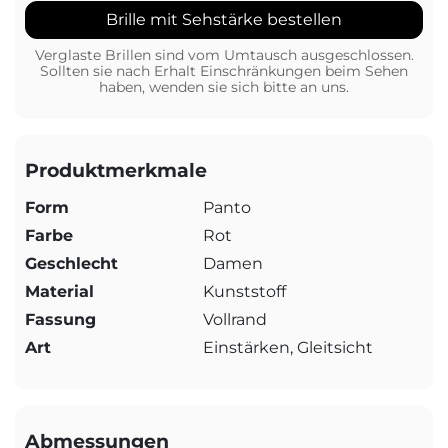
Brille mit Sehstärke bestellen
Verglaste Brillen sind vom Umtausch ausgeschlossen.
Sollten sie nach Erhalt Einschränkungen beim Sehen
haben, wenden sie sich bitte an uns.
Produktmerkmale
Form
Panto
Farbe
Rot
Geschlecht
Damen
Material
Kunststoff
Fassung
Vollrand
Art
Einstärken, Gleitsicht
Abmessungen