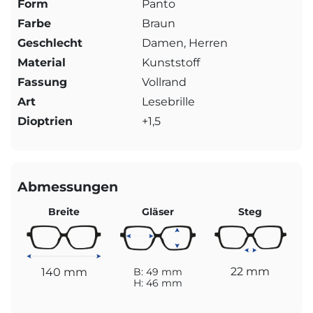
Form
Panto
Farbe
Braun
Geschlecht
Damen, Herren
Material
Kunststoff
Fassung
Vollrand
Art
Lesebrille
Dioptrien
+1,5
Abmessungen
Breite
Gläser
Steg
22 mm
140 mm
B: 49 mm
H: 46 mm