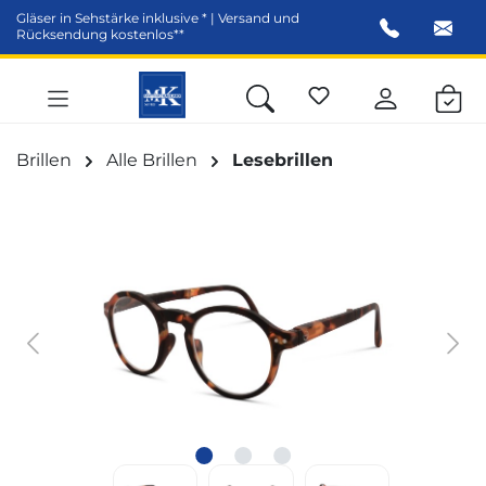
Gläser in Sehstärke inklusive * | Versand und
alt springen
Rücksendung kostenlos**
Brillen
Alle Brillen
Lesebrillen
Bildergalerie überspringen