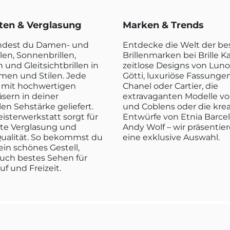
rten & Verglasung
Marken & Trends
indest du Damen- und
Entdecke die Welt der b
len, Sonnenbrillen,
Brillenmarken bei Brille K
n und Gleitsichtbrillen in
zeitlose Designs von Luno
rmen und Stilen. Jede
Götti, luxuriöse Fassunge
rd mit hochwertigen
Chanel oder Cartier, die
sern in deiner
extravaganten Modelle vo
len Sehstärke geliefert.
und Coblens oder die kre
isterwerkstatt sorgt für
Entwürfe von Etnia Barce
kte Verglasung und
Andy Wolf – wir präsentier
ualität. So bekommst du
eine exklusive Auswahl.
ein schönes Gestell,
uch bestes Sehen für
ruf und Freizeit.