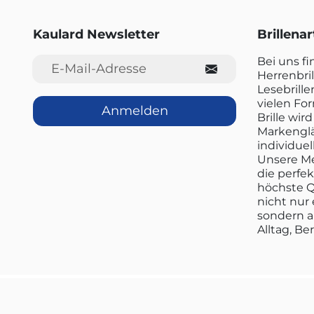
Kaulard Newsletter
Brillena
E-Mail-Adresse
Bei uns f
Herrenbril
Lesebrille
vielen Fo
Anmelden
Brille wi
Markenglä
individuel
Unsere Me
die perfe
höchste Q
nicht nur 
sondern a
Alltag, Be