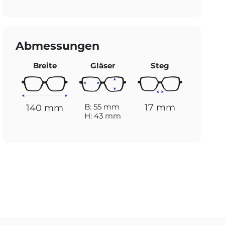
Abmessungen
Breite
Gläser
Steg
17 mm
B: 55 mm
140 mm
H: 43 mm