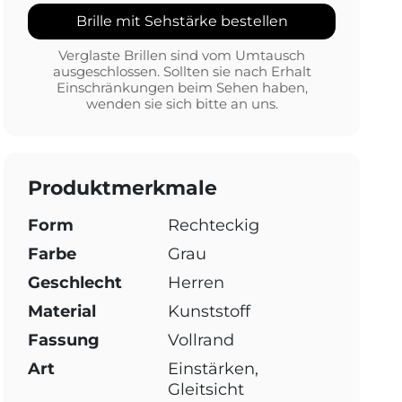
Brille mit Sehstärke bestellen
Verglaste Brillen sind vom Umtausch
ausgeschlossen. Sollten sie nach Erhalt
Einschränkungen beim Sehen haben,
wenden sie sich bitte an uns.
Produktmerkmale
Form
Rechteckig
Farbe
Grau
Geschlecht
Herren
Material
Kunststoff
Fassung
Vollrand
Art
Einstärken,
Gleitsicht