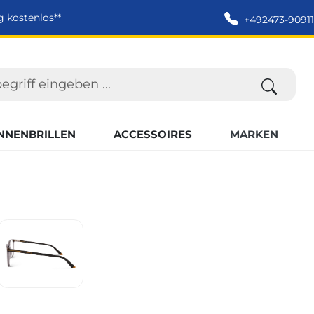
g kostenlos**
+492473-90911
NNENBRILLEN
ACCESSOIRES
MARKEN