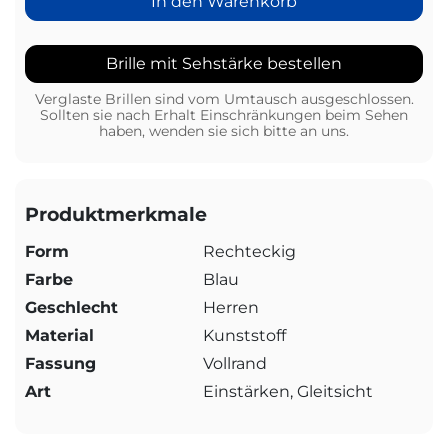
In den Warenkorb
Brille mit Sehstärke bestellen
Verglaste Brillen sind vom Umtausch ausgeschlossen.
Sollten sie nach Erhalt Einschränkungen beim Sehen
haben, wenden sie sich bitte an uns.
Produktmerkmale
Form
Rechteckig
Farbe
Blau
Geschlecht
Herren
Material
Kunststoff
Fassung
Vollrand
Art
Einstärken, Gleitsicht