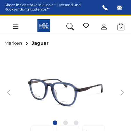
Gläser in Sehstärke inklusive * | Versand und
alt springen
Rücksendung kostenlos**
Marken
Jaguar
Bildergalerie überspringen