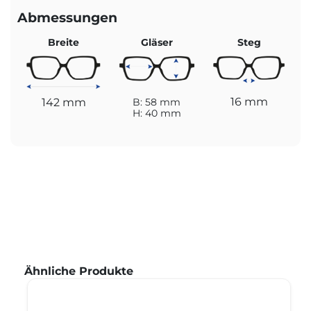
Abmessungen
Breite
Gläser
Steg
16 mm
142 mm
B: 58 mm
H: 40 mm
Produktgalerie überspringen
Ähnliche Produkte