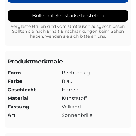
Brille mit Sehstärke bestellen
Verglaste Brillen sind vom Umtausch ausgeschlossen.
Sollten sie nach Erhalt Einschränkungen beim Sehen
haben, wenden sie sich bitte an uns.
Produktmerkmale
Form
Rechteckig
Farbe
Blau
Geschlecht
Herren
Material
Kunststoff
Fassung
Vollrand
Art
Sonnenbrille