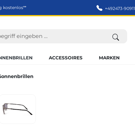
g kostenlos**
+492473-90911
NNENBRILLEN
ACCESSOIRES
MARKEN
Sonnenbrillen