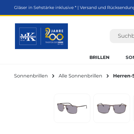
springen
Zur Hauptnavigation springen
Gläser in Sehstärke inklusive * | Versand und Rücksendun
BRILLEN
SO
Sonnenbrillen
Alle Sonnenbrillen
Herren-
Bildergalerie überspringen