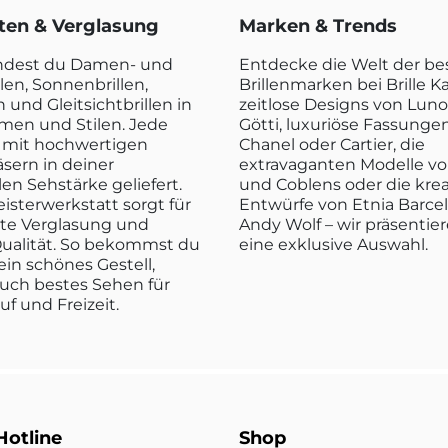
rten & Verglasung
Marken & Trends
indest du Damen- und
Entdecke die Welt der b
len, Sonnenbrillen,
Brillenmarken bei Brille K
n und Gleitsichtbrillen in
zeitlose Designs von Luno
rmen und Stilen. Jede
Götti, luxuriöse Fassunge
rd mit hochwertigen
Chanel oder Cartier, die
sern in deiner
extravaganten Modelle vo
len Sehstärke geliefert.
und Coblens oder die kre
isterwerkstatt sorgt für
Entwürfe von Etnia Barce
kte Verglasung und
Andy Wolf – wir präsentier
ualität. So bekommst du
eine exklusive Auswahl.
ein schönes Gestell,
uch bestes Sehen für
ruf und Freizeit.
Hotline
Shop