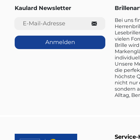
Kaulard Newsletter
Brillena
E-Mail-Adresse
Bei uns f
Herrenbril
Lesebrille
vielen Fo
Anmelden
Brille wi
Markenglä
individuel
Unsere Me
die perfe
höchste Q
nicht nur 
sondern a
Alltag, Be
Service-