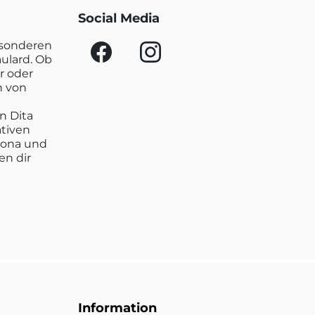
Social Media
esonderen
aulard. Ob
r oder
n von
n Dita
ativen
lona und
en dir
Information