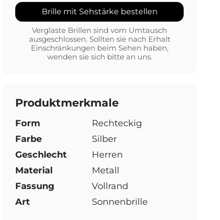
Brille mit Sehstärke bestellen
Verglaste Brillen sind vom Umtausch
ausgeschlossen. Sollten sie nach Erhalt
Einschränkungen beim Sehen haben,
wenden sie sich bitte an uns.
Produktmerkmale
Form
Rechteckig
Farbe
Silber
Geschlecht
Herren
Material
Metall
Fassung
Vollrand
Art
Sonnenbrille