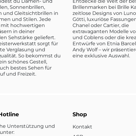
indest du Damen- und
Entdecke die Welt der b
len, Sonnenbrillen,
Brillenmarken bei Brille K
n und Gleitsichtbrillen in
zeitlose Designs von Luno
rmen und Stilen. Jede
Götti, luxuriöse Fassunge
rd mit hochwertigen
Chanel oder Cartier, die
sern in deiner
extravaganten Modelle vo
len Sehstärke geliefert.
und Coblens oder die kre
isterwerkstatt sorgt für
Entwürfe von Etnia Barce
kte Verglasung und
Andy Wolf – wir präsentier
ualität. So bekommst du
eine exklusive Auswahl.
ein schönes Gestell,
uch bestes Sehen für
ruf und Freizeit.
Hotline
Shop
che Unterstützung und
Kontakt
unter: