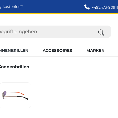
g kostenlos**
+492473-90911
NNENBRILLEN
ACCESSOIRES
MARKEN
Sonnenbrillen