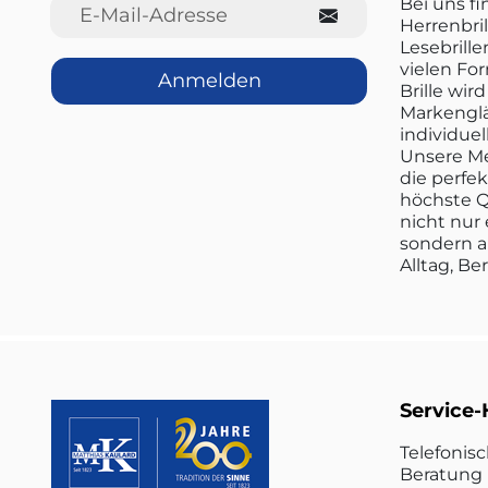
E-Mail-Adresse
Bei uns f
Herrenbril
Lesebrille
vielen Fo
Anmelden
Brille wi
Markenglä
individuel
Unsere Me
die perfe
höchste Q
nicht nur 
sondern a
Alltag, Be
Service-
Telefonis
Beratung 