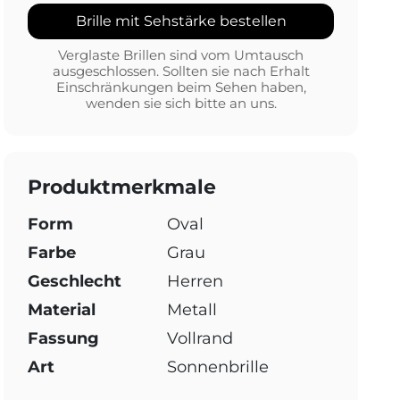
Brille mit Sehstärke bestellen
Verglaste Brillen sind vom Umtausch
ausgeschlossen. Sollten sie nach Erhalt
Einschränkungen beim Sehen haben,
wenden sie sich bitte an uns.
Produktmerkmale
Form
Oval
Farbe
Grau
Geschlecht
Herren
Material
Metall
Fassung
Vollrand
Art
Sonnenbrille