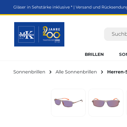
springen
Zur Hauptnavigation springen
Gläser in Sehstärke inklusive * | Versand und Rücksendun
BRILLEN
SO
Sonnenbrillen
Alle Sonnenbrillen
Herren-
Bildergalerie überspringen