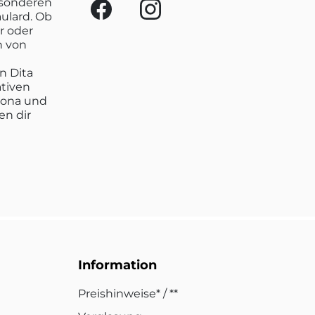
esonderen
aulard. Ob
r oder
n von
n Dita
ativen
lona und
en dir
Information
Preishinweise* / **