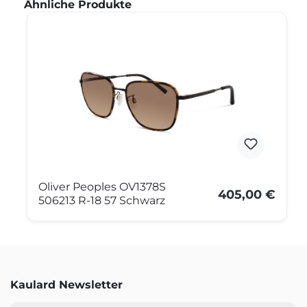
Produktgalerie überspringen
Ähnliche Produkte
Oliver Peoples OV1378S
405,00 €
506213 R-18 57 Schwarz
Kaulard Newsletter