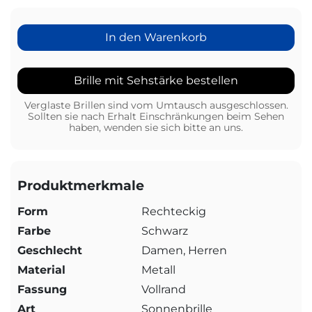
In den Warenkorb
Brille mit Sehstärke bestellen
Verglaste Brillen sind vom Umtausch ausgeschlossen.
Sollten sie nach Erhalt Einschränkungen beim Sehen
haben, wenden sie sich bitte an uns.
Produktmerkmale
Form
Rechteckig
Farbe
Schwarz
Geschlecht
Damen, Herren
Material
Metall
Fassung
Vollrand
Art
Sonnenbrille