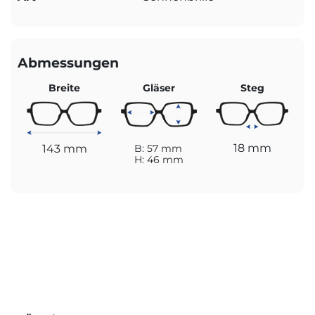
Abmessungen
Breite
Gläser
Steg
18 mm
143 mm
B: 57 mm
H: 46 mm