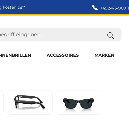
g kostenlos**
+492473-90911
NNENBRILLEN
ACCESSOIRES
MARKEN