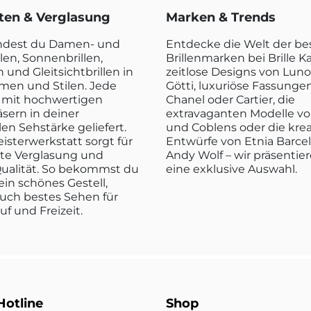
rten & Verglasung
Marken & Trends
indest du Damen- und
Entdecke die Welt der b
len, Sonnenbrillen,
Brillenmarken bei Brille K
n und Gleitsichtbrillen in
zeitlose Designs von Luno
rmen und Stilen. Jede
Götti, luxuriöse Fassunge
rd mit hochwertigen
Chanel oder Cartier, die
sern in deiner
extravaganten Modelle vo
len Sehstärke geliefert.
und Coblens oder die kre
isterwerkstatt sorgt für
Entwürfe von Etnia Barce
kte Verglasung und
Andy Wolf – wir präsentier
ualität. So bekommst du
eine exklusive Auswahl.
ein schönes Gestell,
uch bestes Sehen für
ruf und Freizeit.
Hotline
Shop