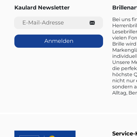
Kaulard Newsletter
Brillena
E-Mail-Adresse
Bei uns f
Herrenbril
Lesebrille
vielen Fo
Anmelden
Brille wi
Markenglä
individuel
Unsere Me
die perfe
höchste Q
nicht nur 
sondern a
Alltag, Be
Service-