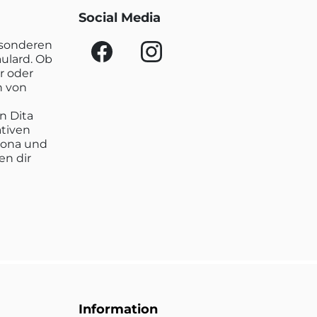
Social Media
esonderen
aulard. Ob
r oder
n von
n Dita
ativen
lona und
en dir
Information