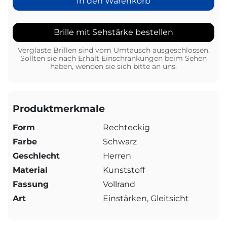
In den Warenkorb
Brille mit Sehstärke bestellen
Verglaste Brillen sind vom Umtausch ausgeschlossen.
Sollten sie nach Erhalt Einschränkungen beim Sehen
haben, wenden sie sich bitte an uns.
Produktmerkmale
Form
Rechteckig
Farbe
Schwarz
Geschlecht
Herren
Material
Kunststoff
Fassung
Vollrand
Art
Einstärken, Gleitsicht