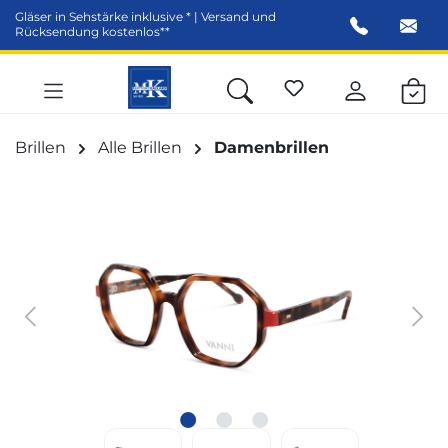
Gläser in Sehstärke inklusive * | Versand und
alt springen
Rücksendung kostenlos**
Brillen
Alle Brillen
Damenbrillen
Bildergalerie überspringen