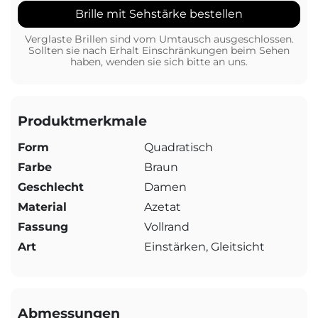
Brille mit Sehstärke bestellen
Verglaste Brillen sind vom Umtausch ausgeschlossen.
Sollten sie nach Erhalt Einschränkungen beim Sehen
haben, wenden sie sich bitte an uns.
Produktmerkmale
Form
Quadratisch
Farbe
Braun
Geschlecht
Damen
Material
Azetat
Fassung
Vollrand
Art
Einstärken, Gleitsicht
Abmessungen