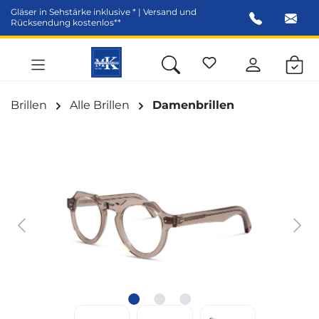
Gläser in Sehstärke inklusive * | Versand und
alt springen
Rücksendung kostenlos**
Brillen
Alle Brillen
Damenbrillen
Bildergalerie überspringen