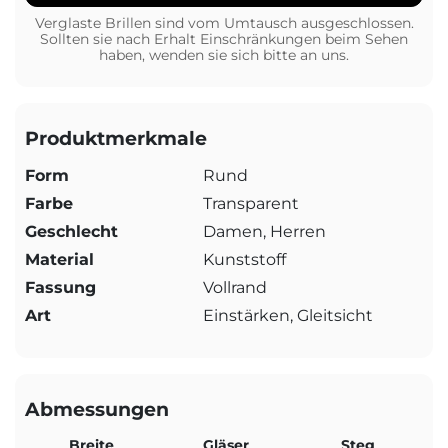
Verglaste Brillen sind vom Umtausch ausgeschlossen.
Sollten sie nach Erhalt Einschränkungen beim Sehen
haben, wenden sie sich bitte an uns.
Produktmerkmale
Form
Rund
Farbe
Transparent
Geschlecht
Damen, Herren
Material
Kunststoff
Fassung
Vollrand
Art
Einstärken, Gleitsicht
Abmessungen
Breite
Gläser
Steg