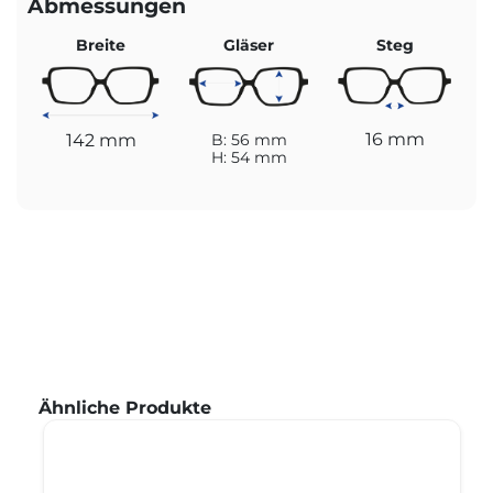
Abmessungen
Breite
Gläser
Steg
16 mm
142 mm
B: 56 mm
H: 54 mm
Produktgalerie überspringen
Ähnliche Produkte