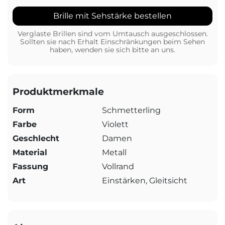
Brille mit Sehstärke bestellen
Verglaste Brillen sind vom Umtausch ausgeschlossen.
Sollten sie nach Erhalt Einschränkungen beim Sehen
haben, wenden sie sich bitte an uns.
Produktmerkmale
Form
Schmetterling
Farbe
Violett
Geschlecht
Damen
Material
Metall
Fassung
Vollrand
Art
Einstärken, Gleitsicht