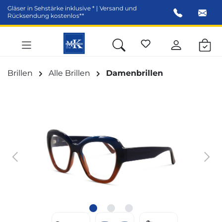
Gläser in Sehstärke inklusive * | Versand und
alt springen
Rücksendung kostenlos**
Brillen
Alle Brillen
Damenbrillen
Bildergalerie überspringen