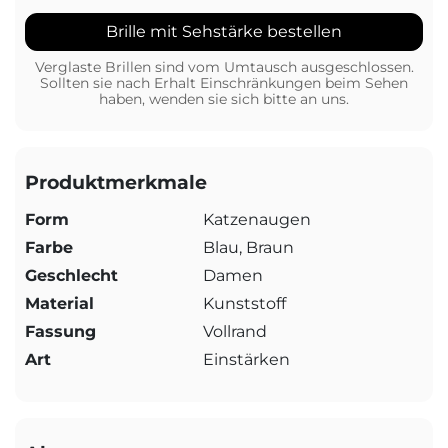
Brille mit Sehstärke bestellen
Verglaste Brillen sind vom Umtausch ausgeschlossen.
Sollten sie nach Erhalt Einschränkungen beim Sehen
haben, wenden sie sich bitte an uns.
Produktmerkmale
Form
Katzenaugen
Farbe
Blau, Braun
Geschlecht
Damen
Material
Kunststoff
Fassung
Vollrand
Art
Einstärken