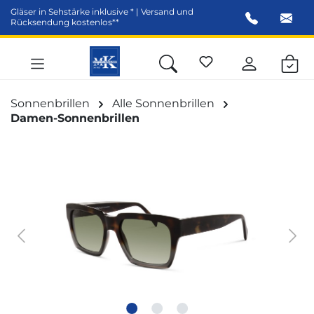
Gläser in Sehstärke inklusive * | Versand und
alt springen
Rücksendung kostenlos**
Sonnenbrillen
Alle Sonnenbrillen
Damen-Sonnenbrillen
Bildergalerie überspringen