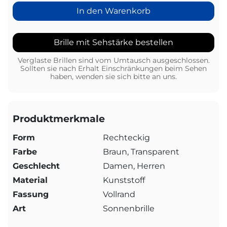
In den Warenkorb
Brille mit Sehstärke bestellen
Verglaste Brillen sind vom Umtausch ausgeschlossen.
Sollten sie nach Erhalt Einschränkungen beim Sehen
haben, wenden sie sich bitte an uns.
Produktmerkmale
Form
Rechteckig
Farbe
Braun, Transparent
Geschlecht
Damen, Herren
Material
Kunststoff
Fassung
Vollrand
Art
Sonnenbrille