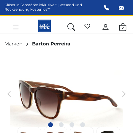
Gläser in Sehstärke inklusive * | Versand und
alt springen
Rücksendung kostenlos**
Marken
Barton Perreira
Bildergalerie überspringen