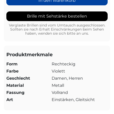
In den Warenkorb
Brille mit Sehstärke bestellen
Verglaste Brillen sind vom Umtausch ausgeschlossen.
Sollten sie nach Erhalt Einschränkungen beim Sehen
haben, wenden sie sich bitte an uns.
Produktmerkmale
Form
Rechteckig
Farbe
Violett
Geschlecht
Damen, Herren
Material
Metall
Fassung
Vollrand
Art
Einstärken, Gleitsicht