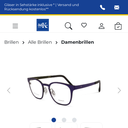
Gläser in Sehstärke inklusive * | Versand und
alt springen
Rücksendung kostenlos**
Brillen
Alle Brillen
Damenbrillen
Bildergalerie überspringen