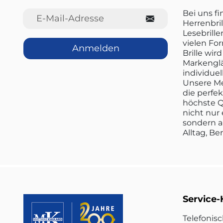
E-Mail-Adresse
Bei uns f
Herrenbril
Lesebrille
vielen Fo
Anmelden
Brille wi
Markenglä
individuel
Unsere Me
die perfe
höchste Q
nicht nur 
sondern a
Alltag, Be
Service-
Telefonis