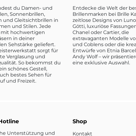
indest du Damen- und
Entdecke die Welt der b
len, Sonnenbrillen,
Brillenmarken bei Brille K
n und Gleitsichtbrillen in
zeitlose Designs von Luno
rmen und Stilen. Jede
Götti, luxuriöse Fassunge
rd mit hochwertigen
Chanel oder Cartier, die
sern in deiner
extravaganten Modelle vo
len Sehstärke geliefert.
und Coblens oder die kre
isterwerkstatt sorgt für
Entwürfe von Etnia Barce
kte Verglasung und
Andy Wolf – wir präsentier
ualität. So bekommst du
eine exklusive Auswahl.
ein schönes Gestell,
uch bestes Sehen für
ruf und Freizeit.
Hotline
Shop
che Unterstützung und
Kontakt