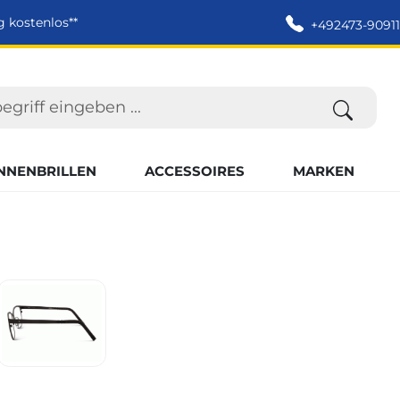
g kostenlos**
+492473-90911
NNENBRILLEN
ACCESSOIRES
MARKEN