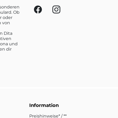
esonderen
aulard. Ob
r oder
n von
n Dita
ativen
lona und
en dir
Information
Preishinweise* / **