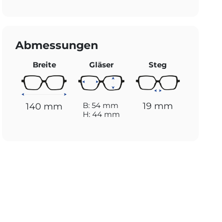
Abmessungen
Breite
Gläser
Steg
19 mm
B: 54 mm
140 mm
H: 44 mm