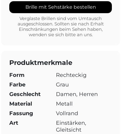
Brille mit Sehstärke bestellen
Verglaste Brillen sind vom Umtausch
ausgeschlossen. Sollten sie nach Erhalt
Einschränkungen beim Sehen haben,
wenden sie sich bitte an uns.
Produktmerkmale
Form
Rechteckig
Farbe
Grau
Geschlecht
Damen, Herren
Material
Metall
Fassung
Vollrand
Art
Einstärken,
Gleitsicht