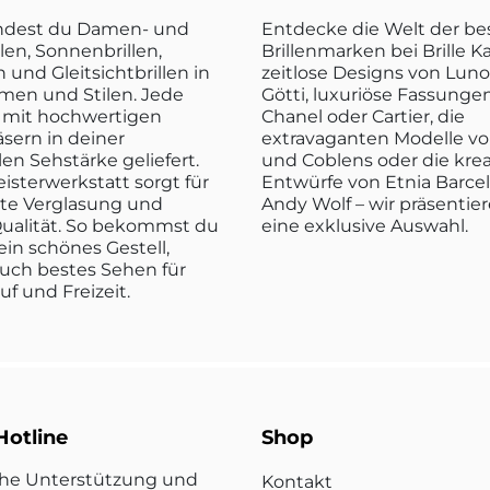
indest du Damen- und
Entdecke die Welt der b
len, Sonnenbrillen,
Brillenmarken bei Brille K
n und Gleitsichtbrillen in
zeitlose Designs von Luno
rmen und Stilen. Jede
Götti, luxuriöse Fassunge
rd mit hochwertigen
Chanel oder Cartier, die
sern in deiner
extravaganten Modelle vo
len Sehstärke geliefert.
und Coblens oder die kre
isterwerkstatt sorgt für
Entwürfe von Etnia Barce
kte Verglasung und
Andy Wolf – wir präsentier
ualität. So bekommst du
eine exklusive Auswahl.
ein schönes Gestell,
uch bestes Sehen für
ruf und Freizeit.
Hotline
Shop
che Unterstützung und
Kontakt