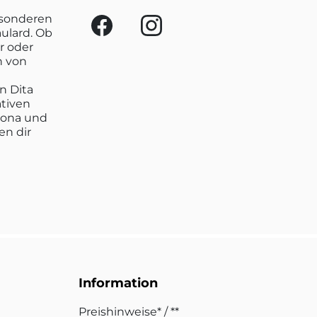
esonderen
aulard. Ob
r oder
n von
n Dita
ativen
lona und
en dir
Information
Preishinweise* / **