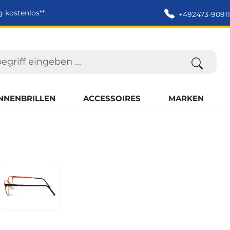
g kostenlos**
+492473-90911
NNENBRILLEN
ACCESSOIRES
MARKEN