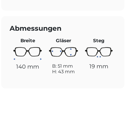
Abmessungen
Breite
Gläser
Steg
19 mm
B: 51 mm
140 mm
H: 43 mm