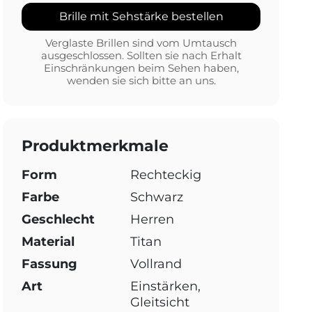
Brille mit Sehstärke bestellen
Verglaste Brillen sind vom Umtausch
ausgeschlossen. Sollten sie nach Erhalt
Einschränkungen beim Sehen haben,
wenden sie sich bitte an uns.
Produktmerkmale
Form
Rechteckig
Farbe
Schwarz
Geschlecht
Herren
Material
Titan
Fassung
Vollrand
Art
Einstärken,
Gleitsicht