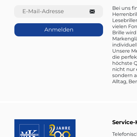
E-Mail-Adresse
Bei uns f
Herrenbril
Lesebrille
vielen Fo
Anmelden
Brille wi
Markenglä
individuel
Unsere Me
die perfe
höchste Q
nicht nur 
sondern a
Alltag, Be
Service-
Telefonis