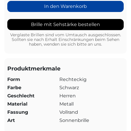
In den Warenkorb
Brille mit Sehstärke bestellen
Verglaste Brillen sind vom Umtausch ausgeschlossen.
Sollten sie nach Erhalt Einschränkungen beim Sehen
haben, wenden sie sich bitte an uns.
Produktmerkmale
Form
Rechteckig
Farbe
Schwarz
Geschlecht
Herren
Material
Metall
Fassung
Vollrand
Art
Sonnenbrille