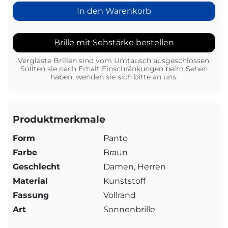
In den Warenkorb
Brille mit Sehstärke bestellen
Verglaste Brillen sind vom Umtausch ausgeschlossen.
Sollten sie nach Erhalt Einschränkungen beim Sehen
haben, wenden sie sich bitte an uns.
Produktmerkmale
Form
Panto
Farbe
Braun
Geschlecht
Damen, Herren
Material
Kunststoff
Fassung
Vollrand
Art
Sonnenbrille