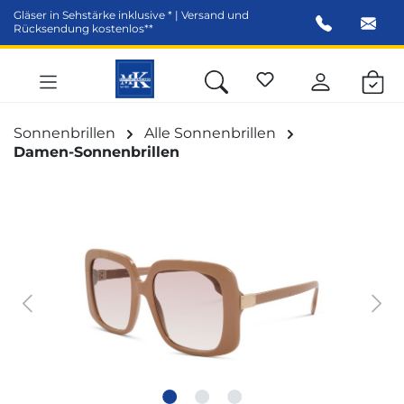
Gläser in Sehstärke inklusive * | Versand und
alt springen
Rücksendung kostenlos**
Sonnenbrillen
Alle Sonnenbrillen
Damen-Sonnenbrillen
Bildergalerie überspringen