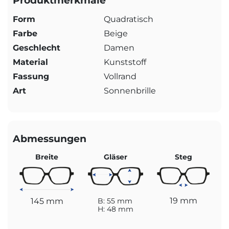
Produktmerkmale
Form
Quadratisch
Farbe
Beige
Geschlecht
Damen
Material
Kunststoff
Fassung
Vollrand
Art
Sonnenbrille
Abmessungen
Breite
Gläser
Steg
19 mm
145 mm
B: 55 mm
H: 48 mm