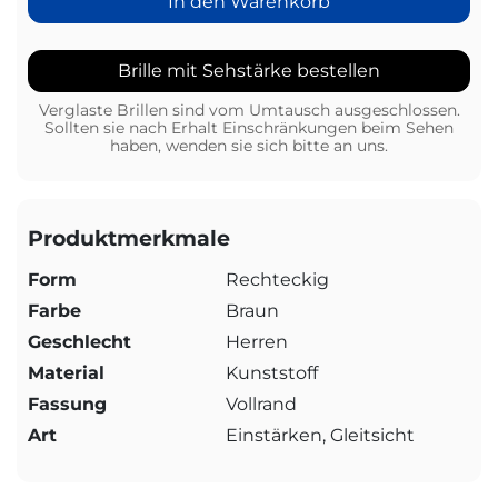
In den Warenkorb
Brille mit Sehstärke bestellen
Verglaste Brillen sind vom Umtausch ausgeschlossen.
Sollten sie nach Erhalt Einschränkungen beim Sehen
haben, wenden sie sich bitte an uns.
Produktmerkmale
Form
Rechteckig
Farbe
Braun
Geschlecht
Herren
Material
Kunststoff
Fassung
Vollrand
Art
Einstärken, Gleitsicht