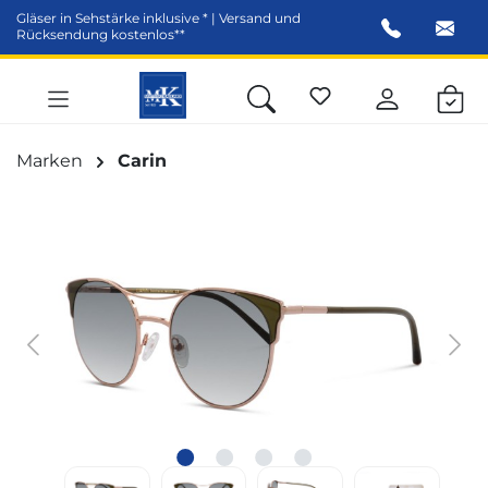
Gläser in Sehstärke inklusive * | Versand und
alt springen
Rücksendung kostenlos**
Marken
Carin
Bildergalerie überspringen