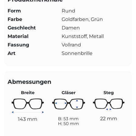
Form
Rund
Farbe
Goldfarben, Grün
Geschlecht
Damen
Material
Kunststoff, Metall
Fassung
Vollrand
Art
Sonnenbrille
Abmessungen
Breite
Gläser
Steg
22 mm
143 mm
B: 53 mm
H: 50 mm