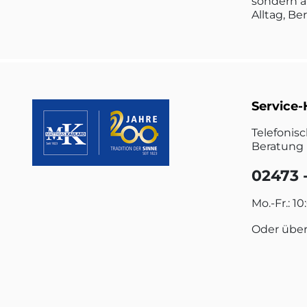
sondern a
Alltag, Be
Service-
Telefonis
Beratung 
02473 -
Mo.-Fr.: 10
Oder übe