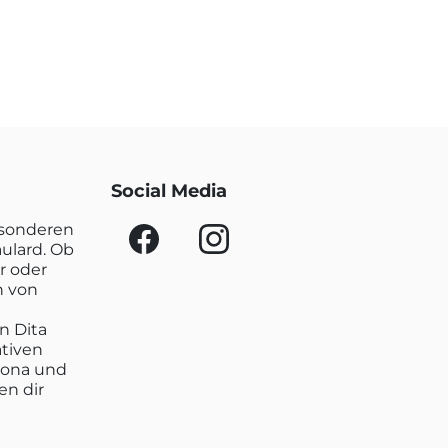
Social Media
esonderen
aulard. Ob
r oder
n von
n Dita
ativen
lona und
en dir