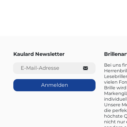
Kaulard Newsletter
Brillena
E-Mail-Adresse
Bei uns f
Herrenbril
Lesebrille
vielen Fo
Anmelden
Brille wi
Markenglä
individuel
Unsere Me
die perfe
höchste Q
nicht nur 