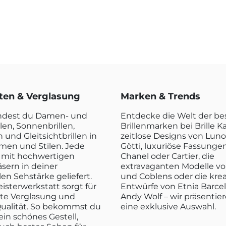
rten & Verglasung
Marken & Trends
indest du Damen- und
Entdecke die Welt der b
len, Sonnenbrillen,
Brillenmarken bei Brille K
n und Gleitsichtbrillen in
zeitlose Designs von Luno
rmen und Stilen. Jede
Götti, luxuriöse Fassunge
rd mit hochwertigen
Chanel oder Cartier, die
sern in deiner
extravaganten Modelle vo
len Sehstärke geliefert.
und Coblens oder die kre
isterwerkstatt sorgt für
Entwürfe von Etnia Barce
kte Verglasung und
Andy Wolf – wir präsentier
ualität. So bekommst du
eine exklusive Auswahl.
ein schönes Gestell,