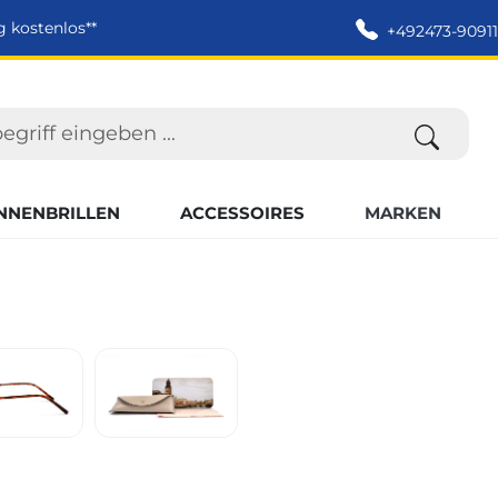
g kostenlos**
+492473-90911
NNENBRILLEN
ACCESSOIRES
MARKEN