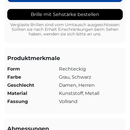
Brille mit Sehstärke bestellen
Verglaste Brillen sind vom Umtausch ausgeschlossen.
Sollten sie nach Erhalt Einschränkungen beim Sehen
haben, wenden sie sich bitte an uns.
Produktmerkmale
Form
Rechteckig
Farbe
Grau, Schwarz
Geschlecht
Damen, Herren
Material
Kunststoff, Metall
Fassung
Vollrand
Abmessungen