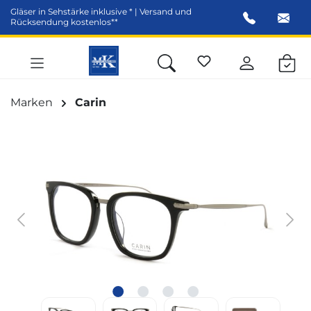
Gläser in Sehstärke inklusive * | Versand und
alt springen
Rücksendung kostenlos**
Marken
Carin
Bildergalerie überspringen