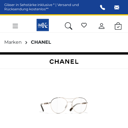
Gläser in Sehstärke inklusive * | Versand und
alt springen
Rücksendung kostenlos**
Marken
CHANEL
Bildergalerie überspringen