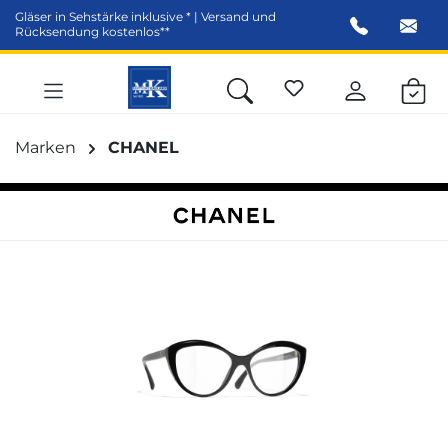
Gläser in Sehstärke inklusive * | Versand und
alt springen
Rücksendung kostenlos**
Marken
CHANEL
Bildergalerie überspringen