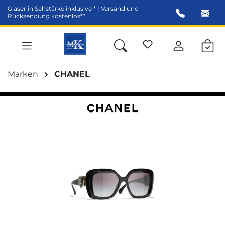
Gläser in Sehstärke inklusive * | Versand und
alt springen
Rücksendung kostenlos**
Marken
CHANEL
Bildergalerie überspringen