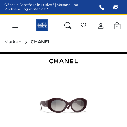
Gläser in Sehstärke inklusive * | Versand und
alt springen
Rücksendung kostenlos**
Marken
CHANEL
Bildergalerie überspringen