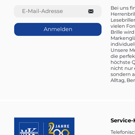
E-Mail-Adresse
Bei uns f
Herrenbril
Lesebrille
vielen Fo
Anmelden
Brille wi
Markenglä
individuel
Unsere Me
die perfe
höchste Q
nicht nur 
sondern a
Alltag, Be
Service-
Telefonis