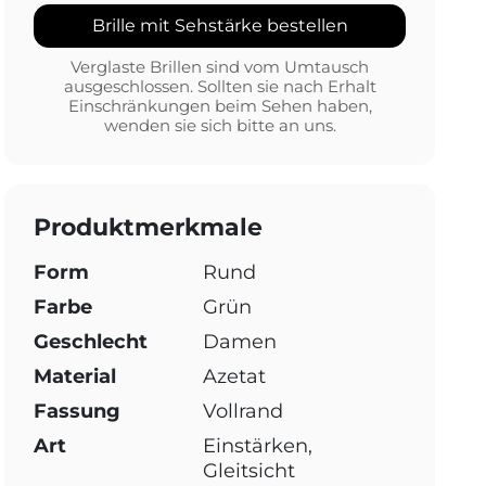
Brille mit Sehstärke bestellen
Verglaste Brillen sind vom Umtausch
ausgeschlossen. Sollten sie nach Erhalt
Einschränkungen beim Sehen haben,
wenden sie sich bitte an uns.
Produktmerkmale
Form
Rund
Farbe
Grün
Geschlecht
Damen
Material
Azetat
Fassung
Vollrand
Art
Einstärken,
Gleitsicht