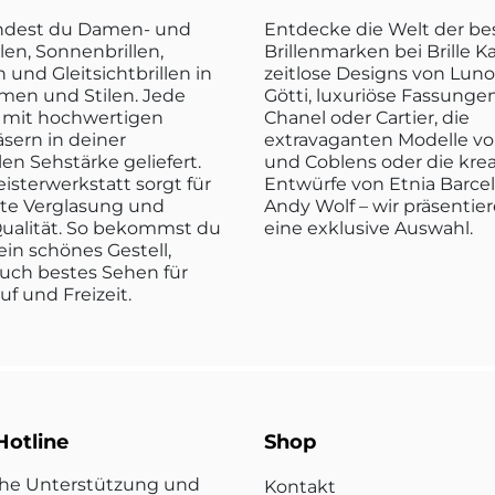
indest du Damen- und
Entdecke die Welt der b
len, Sonnenbrillen,
Brillenmarken bei Brille K
n und Gleitsichtbrillen in
zeitlose Designs von Luno
rmen und Stilen. Jede
Götti, luxuriöse Fassunge
rd mit hochwertigen
Chanel oder Cartier, die
sern in deiner
extravaganten Modelle vo
len Sehstärke geliefert.
und Coblens oder die kre
isterwerkstatt sorgt für
Entwürfe von Etnia Barce
kte Verglasung und
Andy Wolf – wir präsentier
ualität. So bekommst du
eine exklusive Auswahl.
ein schönes Gestell,
uch bestes Sehen für
ruf und Freizeit.
Hotline
Shop
che Unterstützung und
Kontakt