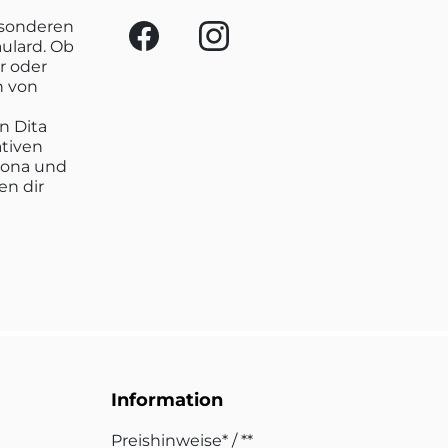
esonderen
aulard. Ob
r oder
n von
n Dita
ativen
lona und
en dir
Information
Preishinweise* / **