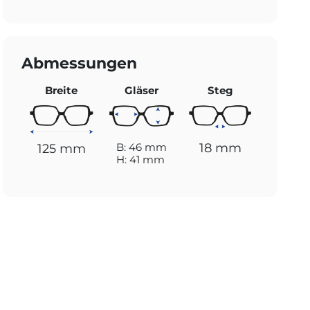
Abmessungen
Breite
Gläser
Steg
18 mm
B: 46 mm
125 mm
H: 41 mm