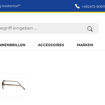
g kostenlos**
+492473-90911
NNENBRILLEN
ACCESSOIRES
MARKEN