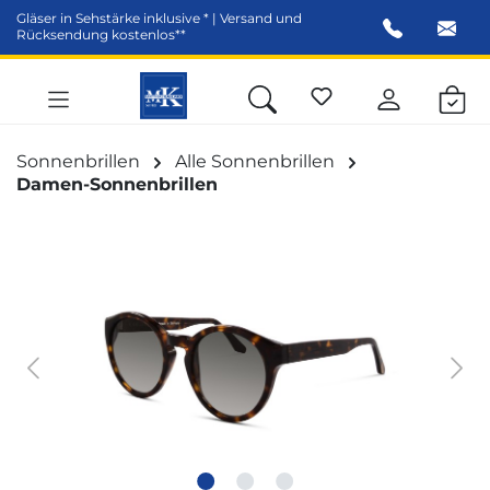
Gläser in Sehstärke inklusive * | Versand und
alt springen
Rücksendung kostenlos**
Sonnenbrillen
Alle Sonnenbrillen
Damen-Sonnenbrillen
Bildergalerie überspringen