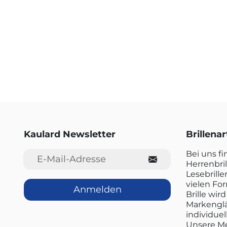
Kaulard Newsletter
Brillena
E-Mail-Adresse
Bei uns f
Herrenbril
Lesebrille
vielen Fo
Anmelden
Brille wi
Markenglä
individuel
Unsere Me