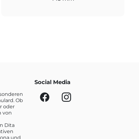
Social Media
esonderen
aulard. Ob
r oder
n von
n Dita
ativen
lona und