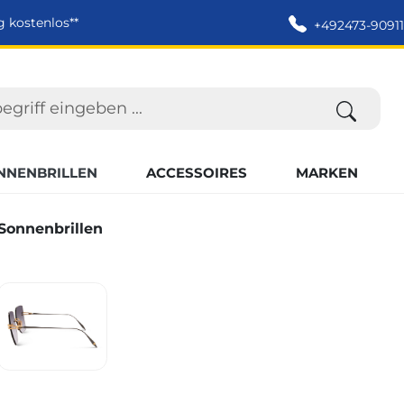
g kostenlos**
+492473-90911
NNENBRILLEN
ACCESSOIRES
MARKEN
onnenbrillen