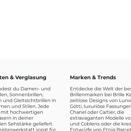
rten & Verglasung
Marken & Trends
indest du Damen- und
Entdecke die Welt der b
len, Sonnenbrillen,
Brillenmarken bei Brille K
n und Gleitsichtbrillen in
zeitlose Designs von Luno
rmen und Stilen. Jede
Götti, luxuriöse Fassunge
rd mit hochwertigen
Chanel oder Cartier, die
sern in deiner
extravaganten Modelle vo
len Sehstärke geliefert.
und Coblens oder die kre
isterwerkstatt sorgt für
Entwürfe von Etnia Barce