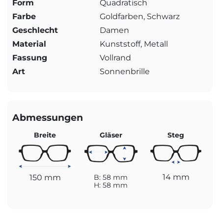
Form
Quadratisch
Farbe
Goldfarben, Schwarz
Geschlecht
Damen
Material
Kunststoff, Metall
Fassung
Vollrand
Art
Sonnenbrille
Abmessungen
Breite
Gläser
Steg
14 mm
150 mm
B: 58 mm
H: 58 mm