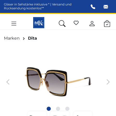
Gläser in Sehstärke inklusive * | Versand und
alt springen
Rücksendung kostenlos**
Marken
Dita
Bildergalerie überspringen