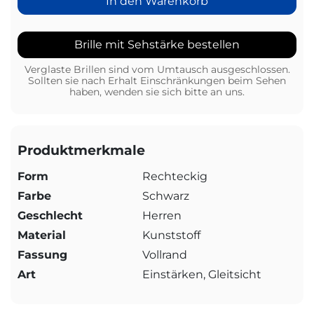
In den Warenkorb
Brille mit Sehstärke bestellen
Verglaste Brillen sind vom Umtausch ausgeschlossen.
Sollten sie nach Erhalt Einschränkungen beim Sehen
haben, wenden sie sich bitte an uns.
Produktmerkmale
Form
Rechteckig
Farbe
Schwarz
Geschlecht
Herren
Material
Kunststoff
Fassung
Vollrand
Art
Einstärken, Gleitsicht