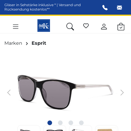
Gläser in Sehstärke inklusive * | Versand und
alt springen
Rücksendung kostenlos**
Marken
Esprit
Bildergalerie überspringen