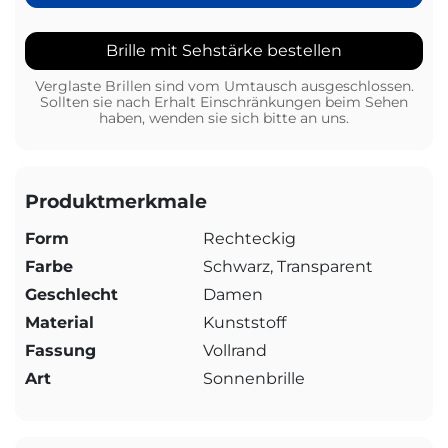
Brille mit Sehstärke bestellen
Verglaste Brillen sind vom Umtausch ausgeschlossen.
Sollten sie nach Erhalt Einschränkungen beim Sehen
haben, wenden sie sich bitte an uns.
Produktmerkmale
Form
Rechteckig
Farbe
Schwarz, Transparent
Geschlecht
Damen
Material
Kunststoff
Fassung
Vollrand
Art
Sonnenbrille