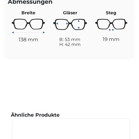
Abmessungen
Breite
Gläser
Steg
19 mm
138 mm
B: 53 mm
H: 42 mm
Produktgalerie überspringen
Ähnliche Produkte