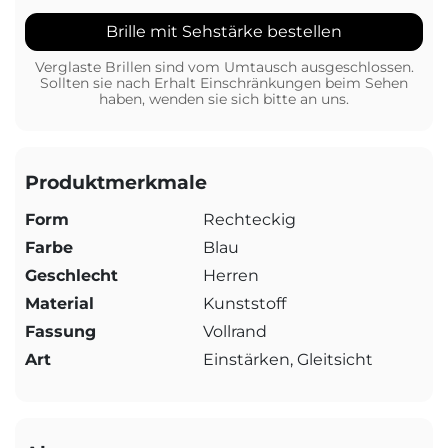
Brille mit Sehstärke bestellen
Verglaste Brillen sind vom Umtausch ausgeschlossen.
Sollten sie nach Erhalt Einschränkungen beim Sehen
haben, wenden sie sich bitte an uns.
Produktmerkmale
Form
Rechteckig
Farbe
Blau
Geschlecht
Herren
Material
Kunststoff
Fassung
Vollrand
Art
Einstärken, Gleitsicht