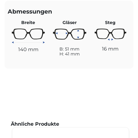
Abmessungen
Breite
Gläser
Steg
16 mm
140 mm
B: 51 mm
H: 41 mm
Produktgalerie überspringen
Ähnliche Produkte