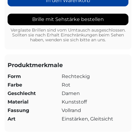
In den Warenkorb
Brille mit Sehstärke bestellen
Verglaste Brillen sind vom Umtausch ausgeschlossen.
Sollten sie nach Erhalt Einschränkungen beim Sehen
haben, wenden sie sich bitte an uns.
Produktmerkmale
Form
Rechteckig
Farbe
Rot
Geschlecht
Damen
Material
Kunststoff
Fassung
Vollrand
Art
Einstärken, Gleitsicht