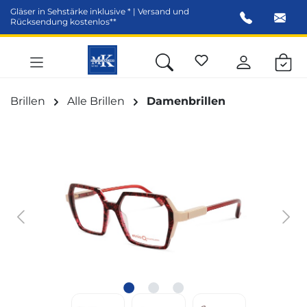
Gläser in Sehstärke inklusive * | Versand und
alt springen
Rücksendung kostenlos**
Brillen
Alle Brillen
Damenbrillen
Bildergalerie überspringen