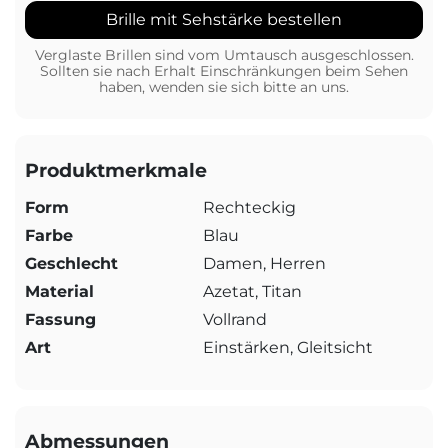
Brille mit Sehstärke bestellen
Verglaste Brillen sind vom Umtausch ausgeschlossen.
Sollten sie nach Erhalt Einschränkungen beim Sehen
haben, wenden sie sich bitte an uns.
Produktmerkmale
Form
Rechteckig
Farbe
Blau
Geschlecht
Damen, Herren
Material
Azetat, Titan
Fassung
Vollrand
Art
Einstärken, Gleitsicht
Abmessungen