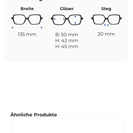
Breite
Gläser
Steg
20 mm
135 mm
B: 50 mm
H: 42 mm
H: 45 mm
Produktgalerie überspringen
Ähnliche Produkte