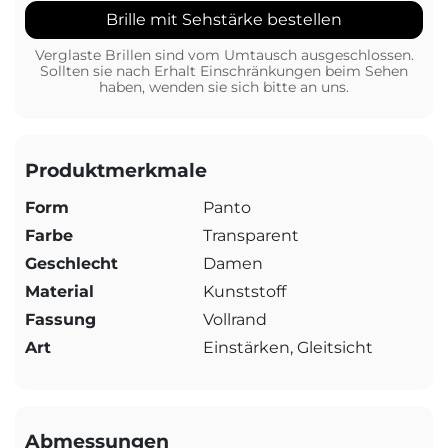
Brille mit Sehstärke bestellen
Verglaste Brillen sind vom Umtausch ausgeschlossen.
Sollten sie nach Erhalt Einschränkungen beim Sehen
haben, wenden sie sich bitte an uns.
Produktmerkmale
Form
Panto
Farbe
Transparent
Geschlecht
Damen
Material
Kunststoff
Fassung
Vollrand
Art
Einstärken, Gleitsicht
Abmessungen