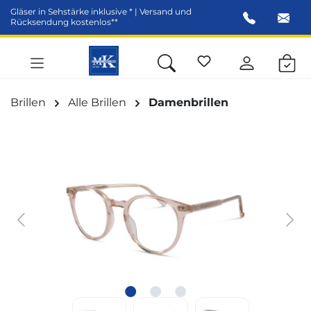
Gläser in Sehstärke inklusive * | Versand und
alt springen
Rücksendung kostenlos**
Brillen
Alle Brillen
Damenbrillen
Bildergalerie überspringen