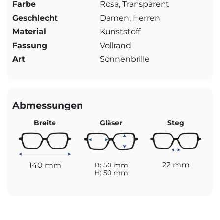
Farbe
Rosa, Transparent
Geschlecht
Damen, Herren
Material
Kunststoff
Fassung
Vollrand
Art
Sonnenbrille
Abmessungen
Breite
Gläser
Steg
22 mm
140 mm
B: 50 mm
H: 50 mm