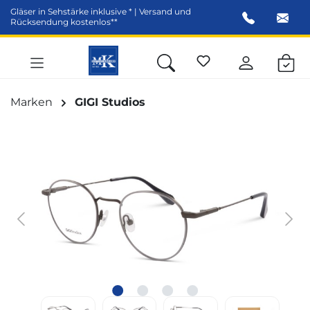
Gläser in Sehstärke inklusive * | Versand und
alt springen
Rücksendung kostenlos**
Marken
GIGI Studios
Bildergalerie überspringen