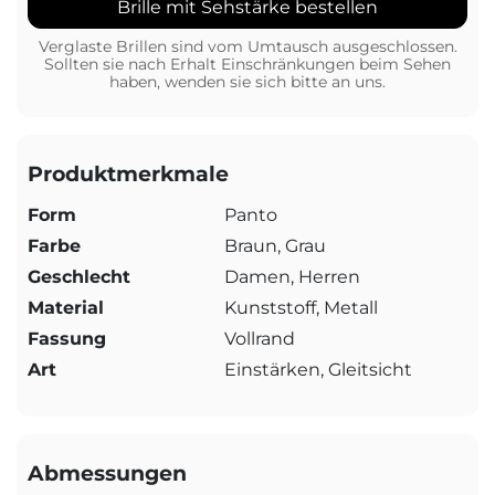
Brille mit Sehstärke bestellen
Verglaste Brillen sind vom Umtausch ausgeschlossen.
Sollten sie nach Erhalt Einschränkungen beim Sehen
haben, wenden sie sich bitte an uns.
Produktmerkmale
Form
Panto
Farbe
Braun, Grau
Geschlecht
Damen, Herren
Material
Kunststoff, Metall
Fassung
Vollrand
Art
Einstärken, Gleitsicht
Abmessungen