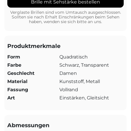
Brille mit Sehstärke bestellen
Verglaste Brillen sind vom Umtausch ausgeschlossen.
Sollten sie nach Erhalt Einschränkungen beim Sehen
haben, wenden sie sich bitte an uns.
Produktmerkmale
Form
Quadratisch
Farbe
Schwarz, Transparent
Geschlecht
Damen
Material
Kunststoff, Metall
Fassung
Vollrand
Art
Einstärken, Gleitsicht
Abmessungen