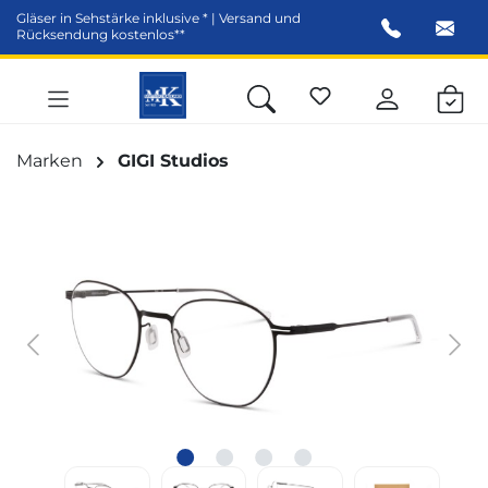
Gläser in Sehstärke inklusive * | Versand und
alt springen
Rücksendung kostenlos**
Marken
GIGI Studios
Bildergalerie überspringen