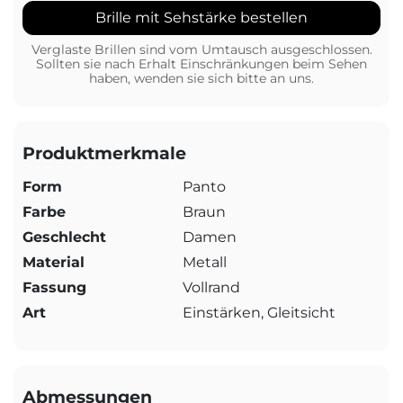
Brille mit Sehstärke bestellen
Verglaste Brillen sind vom Umtausch ausgeschlossen.
Sollten sie nach Erhalt Einschränkungen beim Sehen
haben, wenden sie sich bitte an uns.
Produktmerkmale
Form
Panto
Farbe
Braun
Geschlecht
Damen
Material
Metall
Fassung
Vollrand
Art
Einstärken, Gleitsicht
Abmessungen