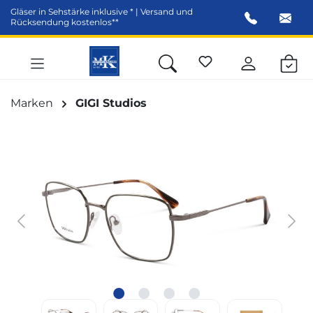
Gläser in Sehstärke inklusive * | Versand und
alt springen
Rücksendung kostenlos**
Marken
GIGI Studios
Bildergalerie überspringen