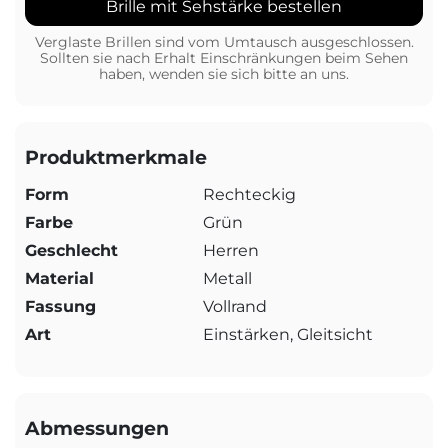
Brille mit Sehstärke bestellen
Verglaste Brillen sind vom Umtausch ausgeschlossen.
Sollten sie nach Erhalt Einschränkungen beim Sehen
haben, wenden sie sich bitte an uns.
Produktmerkmale
Form
Rechteckig
Farbe
Grün
Geschlecht
Herren
Material
Metall
Fassung
Vollrand
Art
Einstärken, Gleitsicht
Abmessungen