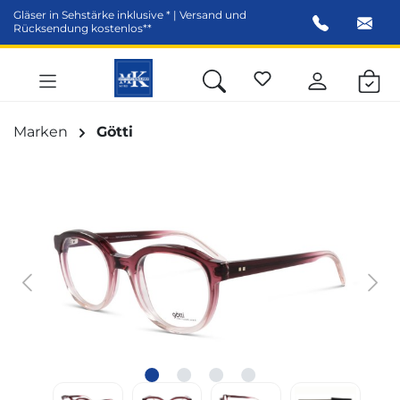
Gläser in Sehstärke inklusive * | Versand und
alt springen
Rücksendung kostenlos**
Marken
Götti
Bildergalerie überspringen