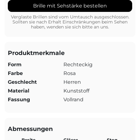
Brille mit Sehstärke bestellen
Verglaste Brillen sind vom Umtausch ausgeschlossen.
Sollten sie nach Erhalt Einschränkungen beim Sehen
haben, wenden sie sich bitte an uns.
Produktmerkmale
Form
Rechteckig
Farbe
Rosa
Geschlecht
Herren
Material
Kunststoff
Fassung
Vollrand
Abmessungen