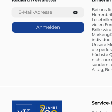
Kaulard Newsletter
Brillena
E-Mail-Adresse
Bei uns f
Herrenbril
Lesebrille
vielen Fo
Anmelden
Brille wi
Markenglä
individuel
Unsere Me
die perfe
höchste Q
nicht nur 
sondern a
Alltag, Be
Service-