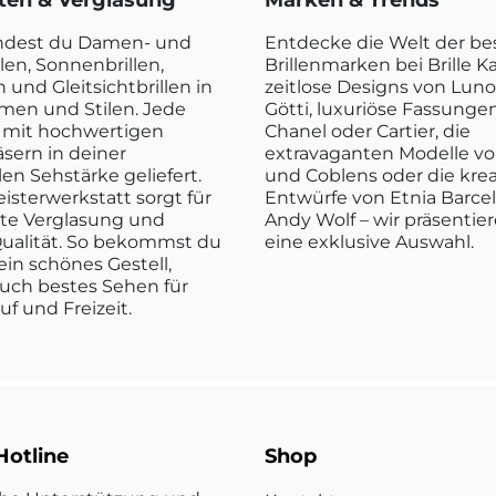
rten & Verglasung
Marken & Trends
indest du Damen- und
Entdecke die Welt der b
len, Sonnenbrillen,
Brillenmarken bei Brille K
n und Gleitsichtbrillen in
zeitlose Designs von Luno
rmen und Stilen. Jede
Götti, luxuriöse Fassunge
rd mit hochwertigen
Chanel oder Cartier, die
sern in deiner
extravaganten Modelle vo
len Sehstärke geliefert.
und Coblens oder die kre
isterwerkstatt sorgt für
Entwürfe von Etnia Barce
kte Verglasung und
Andy Wolf – wir präsentier
ualität. So bekommst du
eine exklusive Auswahl.
ein schönes Gestell,
uch bestes Sehen für
ruf und Freizeit.
Hotline
Shop