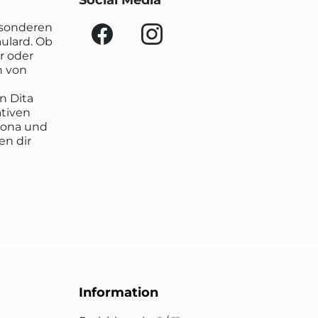
Social Media
esonderen
aulard. Ob
r oder
n von
n Dita
ativen
lona und
en dir
Information