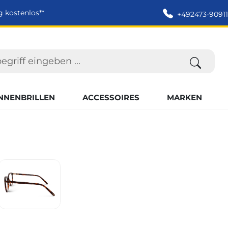
g kostenlos**
+492473-90911
NNENBRILLEN
ACCESSOIRES
MARKEN